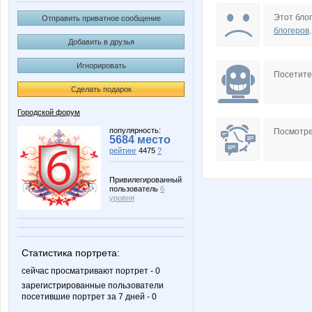
Gemerald
Maurisi
Этот блог
Отправить приватное сообщение
блогеров
.
Добавить в друзья
Игнорировать
Syr
TATTOBR
Посетит
Сделать подарок
Городской форум
piz
vp
популярность:
Посмотре
5684 место
рейтинг
4475
?
Привилегированный
пользователь
6
экс-Плакса
Цеф
уровня
Статистика портрета:
Хасеки Хюрем Султан
Кондор
сейчас просматривают портрет - 0
зарегистрированные пользователи
посетившие портрет за 7 дней - 0