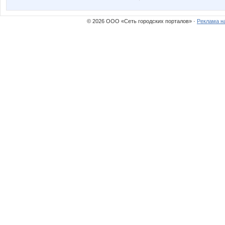
Настёнк@
Просто
© 2026 ООО «Сеть городских порталов» ·
Реклама н