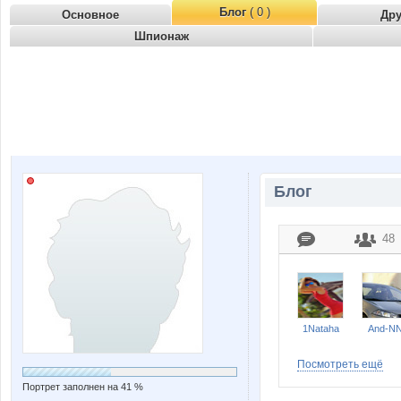
Блог
( 0 )
Основное
Др
Шпионаж
Блог
48
1Nataha
And-N
Посмотреть ещё
Портрет заполнен на 41 %